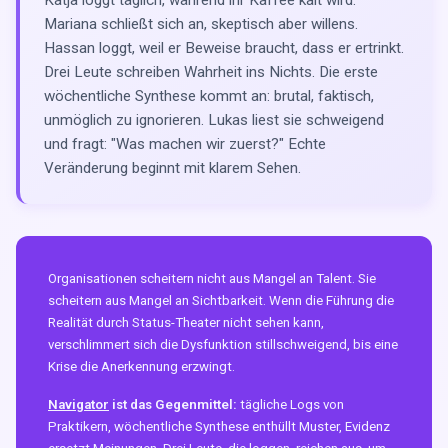
Katja loggt täglich, während ihr Kaffee kalt wird.
Mariana schließt sich an, skeptisch aber willens.
Hassan loggt, weil er Beweise braucht, dass er ertrinkt.
Drei Leute schreiben Wahrheit ins Nichts. Die erste
wöchentliche Synthese kommt an: brutal, faktisch,
unmöglich zu ignorieren. Lukas liest sie schweigend
und fragt: "Was machen wir zuerst?" Echte
Veränderung beginnt mit klarem Sehen.
Organisationen scheitern nicht aus Mangel an Talent. Sie
scheitern aus Mangel an Sichtbarkeit. Wenn die Führung die
Realität durch Status-Theater nicht sehen kann,
verschlimmert sich die Dysfunktion stillschweigend, bis eine
Krise die Anerkennung erzwingt.
Navigator
ist das Gegenmittel:
tägliche Logs von
Praktikern, wöchentliche Synthese enthüllt Muster, Evidenz