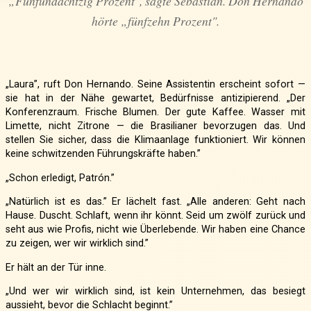
„Fünfundachtzig Prozent", sagte Sebastián. Don Hernando
hörte „fünfzehn Prozent".
„Laura”, ruft Don Hernando. Seine Assistentin erscheint sofort —
sie hat in der Nähe gewartet, Bedürfnisse antizipierend. „Der
Konferenzraum. Frische Blumen. Der gute Kaffee. Wasser mit
Limette, nicht Zitrone — die Brasilianer bevorzugen das. Und
stellen Sie sicher, dass die Klimaanlage funktioniert. Wir können
keine schwitzenden Führungskräfte haben.”
„Schon erledigt, Patrón.”
„Natürlich ist es das.” Er lächelt fast. „Alle anderen: Geht nach
Hause. Duscht. Schlaft, wenn ihr könnt. Seid um zwölf zurück und
seht aus wie Profis, nicht wie Überlebende. Wir haben eine Chance
zu zeigen, wer wir wirklich sind.”
Er hält an der Tür inne.
„Und wer wir wirklich sind, ist kein Unternehmen, das besiegt
aussieht, bevor die Schlacht beginnt.”