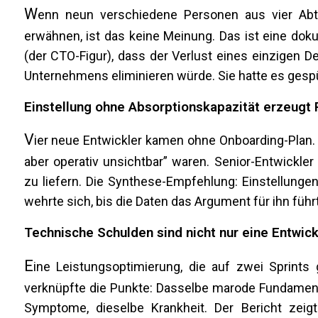
W
enn neun verschiedene Personen aus vier Abte
erwähnen, ist das keine Meinung. Das ist eine dokum
(der CTO-Figur), dass der Verlust eines einzigen 
Unternehmens eliminieren würde. Sie hatte es gespü
Einstellung ohne Absorptionskapazität erzeugt 
V
ier neue Entwickler kamen ohne Onboarding-Plan. N
aber operativ unsichtbar” waren. Senior-Entwickler
zu liefern. Die Synthese-Empfehlung: Einstellungen 
wehrte sich, bis die Daten das Argument für ihn führ
Technische Schulden sind nicht nur eine Entwi
E
ine Leistungsoptimierung, die auf zwei Sprints
verknüpfte die Punkte: Dasselbe marode Fundament b
Symptome, dieselbe Krankheit. Der Bericht zeig