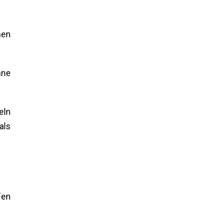
nen
hne
eln
als
fen