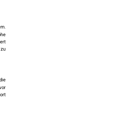
em.
ohe
ert
 zu
die
vor
ort