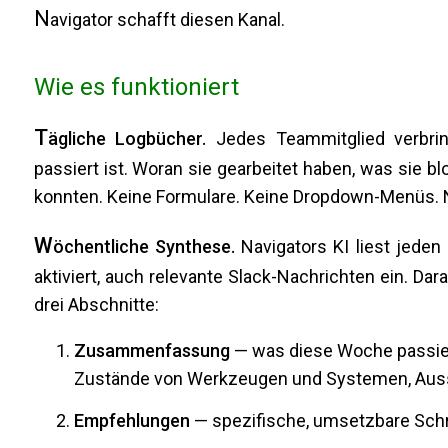
N
avigator schafft diesen Kanal.
Wie es funktioniert
T
ägliche Logbücher.
Jedes Teammitglied verbrin
passiert ist. Woran sie gearbeitet haben, was sie bl
konnten. Keine Formulare. Keine Dropdown-Menüs. N
W
öchentliche Synthese.
Navigators KI liest jeden
aktiviert, auch relevante Slack-Nachrichten ein. Dara
drei Abschnitte:
Zusammenfassung
— was diese Woche passiert
Zustände von Werkzeugen und Systemen, Aus
Empfehlungen
— spezifische, umsetzbare Schrit