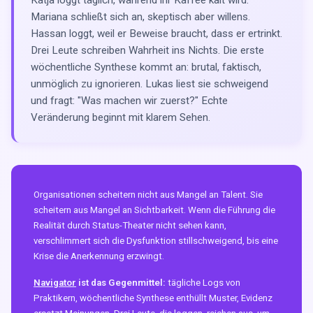
Katja loggt täglich, während ihr Kaffee kalt wird.
Mariana schließt sich an, skeptisch aber willens.
Hassan loggt, weil er Beweise braucht, dass er ertrinkt.
Drei Leute schreiben Wahrheit ins Nichts. Die erste
wöchentliche Synthese kommt an: brutal, faktisch,
unmöglich zu ignorieren. Lukas liest sie schweigend
und fragt: "Was machen wir zuerst?" Echte
Veränderung beginnt mit klarem Sehen.
Organisationen scheitern nicht aus Mangel an Talent. Sie
scheitern aus Mangel an Sichtbarkeit. Wenn die Führung die
Realität durch Status-Theater nicht sehen kann,
verschlimmert sich die Dysfunktion stillschweigend, bis eine
Krise die Anerkennung erzwingt.
Navigator
ist das Gegenmittel:
tägliche Logs von
Praktikern, wöchentliche Synthese enthüllt Muster, Evidenz