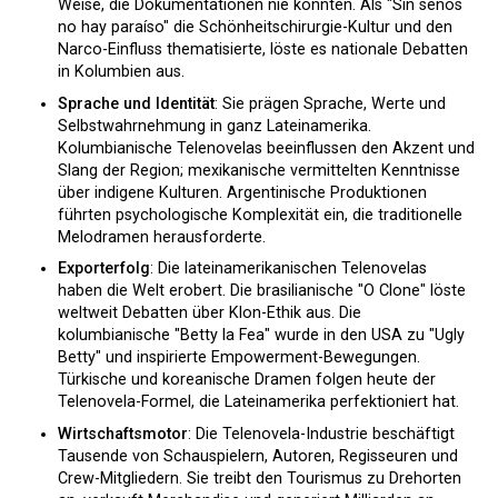
Weise, die Dokumentationen nie könnten. Als "Sin senos
no hay paraíso" die Schönheitschirurgie-Kultur und den
Narco-Einfluss thematisierte, löste es nationale Debatten
in Kolumbien aus.
Sprache und Identität
: Sie prägen Sprache, Werte und
Selbstwahrnehmung in ganz Lateinamerika.
Kolumbianische Telenovelas beeinflussen den Akzent und
Slang der Region; mexikanische vermittelten Kenntnisse
über indigene Kulturen. Argentinische Produktionen
führten psychologische Komplexität ein, die traditionelle
Melodramen herausforderte.
Exporterfolg
: Die lateinamerikanischen Telenovelas
haben die Welt erobert. Die brasilianische "O Clone" löste
weltweit Debatten über Klon-Ethik aus. Die
kolumbianische "Betty la Fea" wurde in den USA zu "Ugly
Betty" und inspirierte Empowerment-Bewegungen.
Türkische und koreanische Dramen folgen heute der
Telenovela-Formel, die Lateinamerika perfektioniert hat.
Wirtschaftsmotor
: Die Telenovela-Industrie beschäftigt
Tausende von Schauspielern, Autoren, Regisseuren und
Crew-Mitgliedern. Sie treibt den Tourismus zu Drehorten