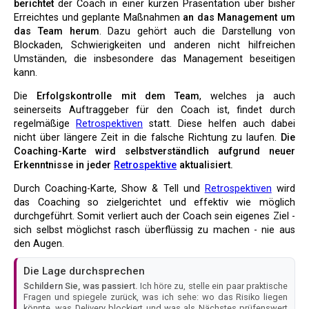
berichtet
der Coach in einer kurzen Präsentation über bisher
Erreichtes und geplante Maßnahmen
an das Management um
das Team herum
. Dazu gehört auch die Darstellung von
Blockaden, Schwierigkeiten und anderen nicht hilfreichen
Umständen, die insbesondere das Management beseitigen
kann.
Die
Erfolgskontrolle mit dem Team
, welches ja auch
seinerseits Auftraggeber für den Coach ist, findet durch
regelmäßige
Retrospektiven
statt. Diese helfen auch dabei
nicht über längere Zeit in die falsche Richtung zu laufen.
Die
Coaching-Karte wird selbstverständlich aufgrund neuer
Erkenntnisse in jeder
Retrospektive
aktualisiert.
Durch Coaching-Karte, Show & Tell und
Retrospektiven
wird
das Coaching so zielgerichtet und effektiv wie möglich
durchgeführt. Somit verliert auch der Coach sein eigenes Ziel -
sich selbst möglichst rasch überflüssig zu machen - nie aus
den Augen.
Die Lage durchsprechen
Schildern Sie, was passiert.
Ich höre zu, stelle ein paar praktische
Fragen und spiegele zurück, was ich sehe: wo das Risiko liegen
könnte, was Delivery blockiert und was als Nächstes prüfenswert