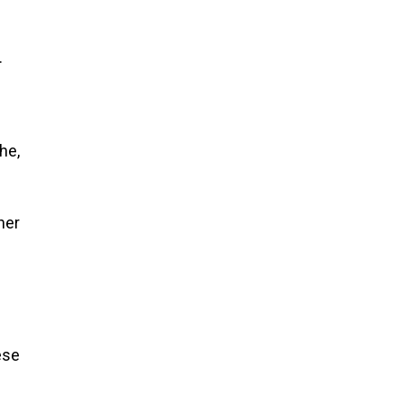
.
he,
her
ese