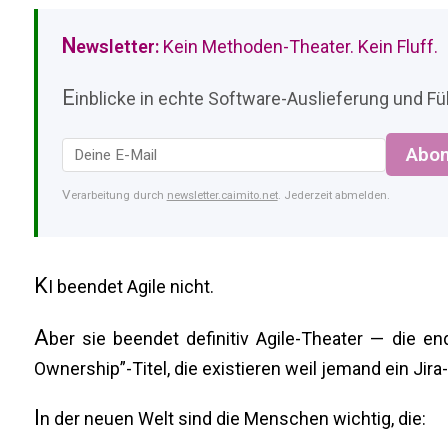
N
ewsletter:
Kein Methoden-Theater. Kein Fluff.
E
inblicke in echte Software-Auslieferung und Füh
Abon
Verarbeitung durch
newsletter.caimito.net
. Jederzeit abmelden.
K
I beendet Agile nicht.
A
ber sie beendet definitiv Agile-Theater — die e
Ownership”-Titel, die existieren weil jemand ein Jir
I
n der neuen Welt sind die Menschen wichtig, die: