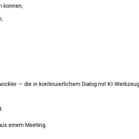
n können,
,
twickler — die in kontinuierlichem Dialog mit KI-Werkzeu
t.
aus einem Meeting.