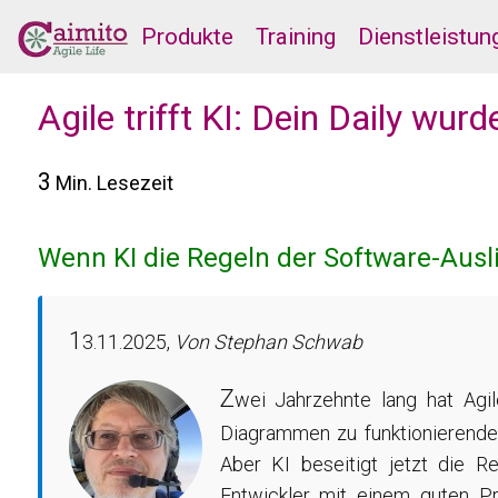
Produkte
Training
Dienstleistun
Agile trifft KI: Dein Daily wur
3
Min. Lesezeit
Wenn KI die Regeln der Software-Ausl
1
3.11.2025,
Von Stephan Schwab
Z
wei Jahrzehnte lang hat Agil
Diagrammen zu funktionierendem
Aber KI beseitigt jetzt die Re
Entwickler mit einem guten Pr