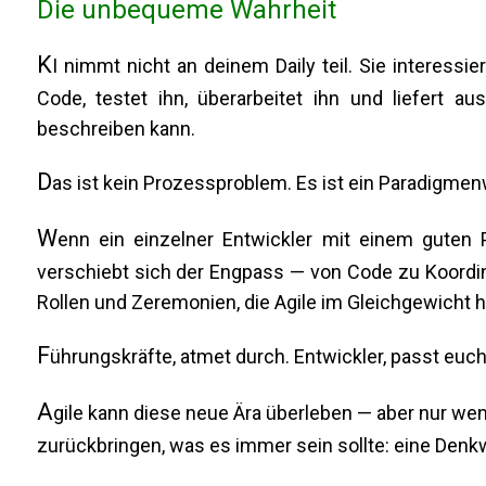
Die unbequeme Wahrheit
K
I nimmt nicht an deinem Daily teil. Sie interessier
Code, testet ihn, überarbeitet ihn und liefert 
beschreiben kann.
D
as ist kein Prozessproblem. Es ist ein Paradigme
W
enn ein einzelner Entwickler mit einem guten P
verschiebt sich der Engpass — von Code zu Koordin
Rollen und Zeremonien, die Agile im Gleichgewicht hi
F
ührungskräfte, atmet durch. Entwickler, passt euch
A
gile kann diese neue Ära überleben — aber nur wen
zurückbringen, was es immer sein sollte: eine Denk