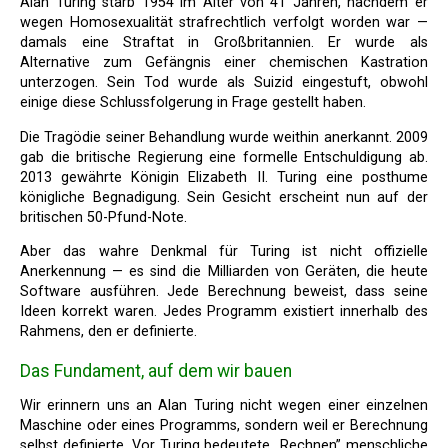
Alan Turing starb 1954 im Alter von 41 Jahren, nachdem er
wegen Homosexualität strafrechtlich verfolgt worden war —
damals eine Straftat in Großbritannien. Er wurde als
Alternative zum Gefängnis einer chemischen Kastration
unterzogen. Sein Tod wurde als Suizid eingestuft, obwohl
einige diese Schlussfolgerung in Frage gestellt haben.
Die Tragödie seiner Behandlung wurde weithin anerkannt. 2009
gab die britische Regierung eine formelle Entschuldigung ab.
2013 gewährte Königin Elizabeth II. Turing eine posthume
königliche Begnadigung. Sein Gesicht erscheint nun auf der
britischen 50-Pfund-Note.
Aber das wahre Denkmal für Turing ist nicht offizielle
Anerkennung — es sind die Milliarden von Geräten, die heute
Software ausführen. Jede Berechnung beweist, dass seine
Ideen korrekt waren. Jedes Programm existiert innerhalb des
Rahmens, den er definierte.
Das Fundament, auf dem wir bauen
Wir erinnern uns an Alan Turing nicht wegen einer einzelnen
Maschine oder eines Programms, sondern weil er Berechnung
selbst definierte. Vor Turing bedeutete „Rechnen” menschliche