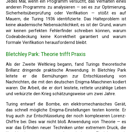
Jedes Mal, wenn ein Programm versucht, das Verhalten eines
anderen Programms zu analysieren — sei es zur Optimierung,
Sicherheitsüberprüfung oder Verifikation — stößt es auf
Mauern, die Turing 1936 identifizierte. Das Halteproblem ist
keine akademische Nebensächlichkeit; es ist der Grund, warum
wir keinen perfekten Fehlerfinder schreiben können, warum
Codeabdeckung keine Korrektheit garantiert und warum
formale Verifikation herausfordernd bleibt.
Bletchley Park: Theorie trifft Praxis
Als der Zweite Weltkrieg begann, fand Turings theoretische
Brillanz dringende praktische Anwendung. In Bletchley Park
leitete er die Bemühungen zur Entschlüsselung von
Nachrichten, die mit den deutschen Enigma-Maschinen kodiert
waren. Die Arbeit, die er dort leistete, rettete unzählige Leben
und verkürzte den Krieg schätzungsweise um zwei Jahre.
Turing entwarf die Bombe, ein elektromechanisches Gerät,
das schnell mögliche Enigma-Einstellungen testen konnte. Er
trug auch zur Entschlüsselung der noch komplexeren Lorenz-
Chiffre bei. Dies war nicht bloß Anwendung von Theorie — es
war das Erfinden neuer Techniken unter extremem Druck, die