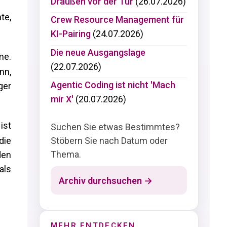
Draußen vor der Tür
(26.07.2026)
te,
Crew Resource Management für
KI-Pairing
(24.07.2026)
Die neue Ausgangslage
me.
(22.07.2026)
nn,
Agentic Coding ist nicht 'Mach
ger
mir X'
(20.07.2026)
ist
Suchen Sie etwas Bestimmtes?
Stöbern Sie nach Datum oder
die
Thema.
den
als
Archiv durchsuchen →
MEHR ENTDECKEN