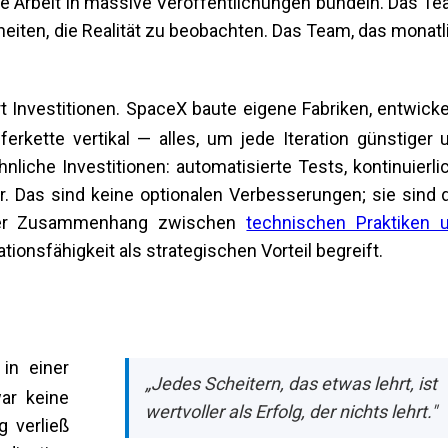
e Arbeit in massive Veröffentlichungen bündeln. Das Te
eiten, die Realität zu beobachten. Das Team, das monatl
t Investitionen. SpaceX baute eigene Fabriken, entwicke
ferkette vertikal — alles, um jede Iteration günstiger 
iche Investitionen: automatisierte Tests, kontinuierli
ktur. Das sind keine optionalen Verbesserungen; sie sind 
 Der Zusammenhang zwischen
technischen Praktiken 
tionsfähigkeit als strategischen Vorteil begreift.
 in einer
„Jedes Scheitern, das etwas lehrt, ist
ar keine
wertvoller als Erfolg, der nichts lehrt."
 verließ