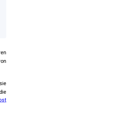
ren
von
sie
die
bst