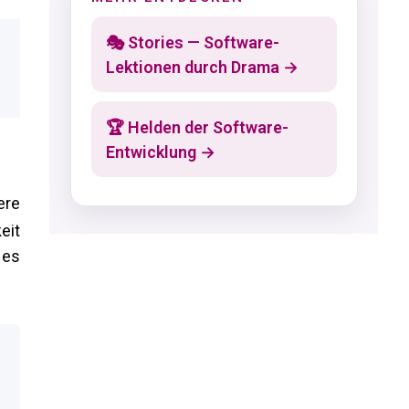
🎭 Stories — Software-
Lektionen durch Drama →
🏆 Helden der Software-
Entwicklung →
ere
eit
 es