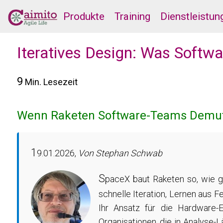
Produkte
Training
Dienstleistun
Iteratives Design: Was Softw
9
Min. Lesezeit
Wenn Raketen Software-Teams Demut
1
9.01.2026,
Von Stephan Schwab
S
paceX baut Raketen so, wie 
schnelle Iteration, Lernen aus 
Ihr Ansatz für die Hardware-E
Organisationen, die in Analyse