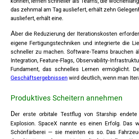
können, lernen schneller als Teams, die wochenlang
das zehnmal am Tag ausliefert, erhält zehn Gelegenh
ausliefert, erhält eine.
A
ber die Reduzierung der Iterationskosten erforder
eigene Fertigungstechniken und integrierte die Lie
schneller zu machen. Software-Teams brauchen ähnl
Integration, Feature-Flags, Observability-Infrastru
Fundament, das schnelles Lernen ermöglicht.
Geschäftsergebnissen
wird deutlich, wenn man Itera
Produktives Scheitern annehmen
D
er erste orbitale Testflug von Starship endete
Explosion. SpaceX nannte es einen Erfolg. Das w
Schönfärberei — sie meinten es so. Das Fahrzeug