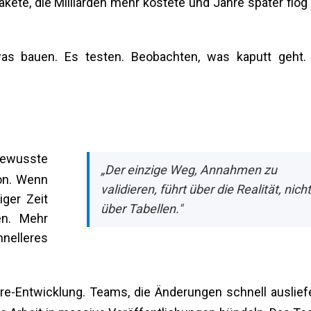
ete, die Milliarden mehr kostete und Jahre später flog 
as bauen. Es testen. Beobachten, was kaputt geht.
bewusste
„Der einzige Weg, Annahmen zu
ion. Wenn
validieren, führt über die Realität, nicht
ger Zeit
über Tabellen."
en. Mehr
nelleres
ware-Entwicklung. Teams, die Änderungen schnell auslief