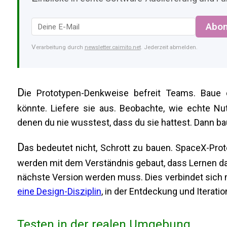
Abon
Verarbeitung durch
newsletter.caimito.net
. Jederzeit abmelden.
D
ie Prototypen-Denkweise befreit Teams. Baue d
könnte. Liefere sie aus. Beobachte, wie echte Nu
denen du nie wusstest, dass du sie hattest. Dann b
D
as bedeutet nicht, Schrott zu bauen. SpaceX-Prot
werden mit dem Verständnis gebaut, dass Lernen das
nächste Version werden muss. Dies verbindet sich m
eine Design-Disziplin
, in der Entdeckung und Iterat
Testen in der realen Umgebung