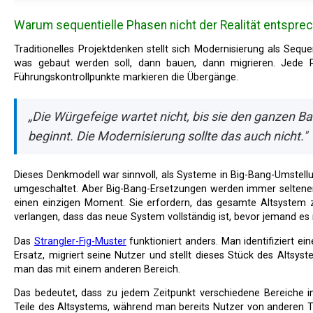
Warum sequentielle Phasen nicht der Realität entspre
Traditionelles Projektdenken stellt sich Modernisierung als Sequenz vor: erst das Altsystem verstehen, dann entscheiden,
was gebaut werden soll, dann bauen, dann migrieren. Jede P
Führungskontrollpunkte markieren die Übergänge.
„Die Würgefeige wartet nicht, bis sie den ganzen 
beginnt. Die Modernisierung sollte das auch nicht."
Dieses Denkmodell war sinnvoll, als Systeme in Big-Bang-Umstellungen ersetzt wurden — an einem Wochenende wird alles
umgeschaltet. Aber Big-Bang-Ersetzungen werden immer seltener,
einen einzigen Moment. Sie erfordern, das gesamte Altsystem z
verlangen, dass das neue System vollständig ist, bevor jemand es 
Das
Strangler-Fig-Muster
funktioniert anders. Man identifiziert ei
Ersatz, migriert seine Nutzer und stellt dieses Stück des Altsy
man das mit einem anderen Bereich.
Das bedeutet, dass zu jedem Zeitpunkt verschiedene Bereiche in verschiedenen Stadien sind. Man entdeckt noch einige
Teile des Altsystems, während man bereits Nutzer von anderen Te