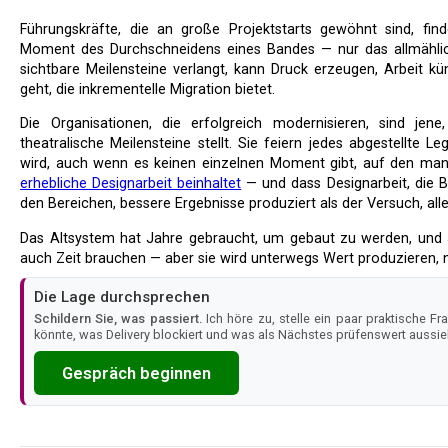
Führungskräfte, die an große Projektstarts gewöhnt sind, finden das möglicherweise unbefriedigend. Es gibt keinen
Moment des Durchschneidens eines Bandes — nur das allmählich
sichtbare Meilensteine verlangt, kann Druck erzeugen, Arbeit kü
geht, die inkrementelle Migration bietet.
Die Organisationen, die erfolgreich modernisieren, sind jene, in denen die Führung nachhaltigen Fortschritt über
theatralische Meilensteine stellt. Sie feiern jedes abgestellte 
wird, auch wenn es keinen einzelnen Moment gibt, auf den man
erhebliche Designarbeit beinhaltet
— und dass Designarbeit, die B
den Bereichen, bessere Ergebnisse produziert als der Versuch, al
Das Altsystem hat Jahre gebraucht, um gebaut zu werden, und Jahrzehnte, um sich zu entwickeln. Die Würgefeige wird
auch Zeit brauchen — aber sie wird unterwegs Wert produzieren, 
Die Lage durchsprechen
Schildern Sie, was passiert.
Ich höre zu, stelle ein paar praktische F
könnte, was Delivery blockiert und was als Nächstes prüfenswert aussieht.
Gespräch beginnen