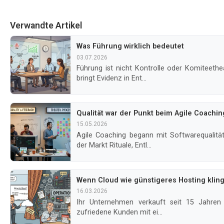
Verwandte Artikel
Was Führung wirklich bedeutet
03.07.2026
Führung ist nicht Kontrolle oder Komiteetheater. Sie setzt Grenzen, ordnet Verantwortung zu und
bringt Evidenz in Ent...
Qualität war der Punkt beim Agile Coachin
15.05.2026
Agile Coaching begann mit Softwarequalität, technischer Exzellenz und Feedback. Dann belohnte
der Markt Rituale, Entl...
Wenn Cloud wie günstigeres Hosting kling
16.03.2026
Ihr Unternehmen verkauft seit 15 Jahren vertikale Software. 50 Mitarbeiter, stabile Umsätze,
zufriedene Kunden mit ei...