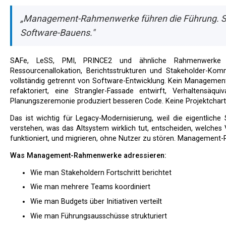
„Management-Rahmenwerke führen die Führung. Sie 
Software-Bauens."
SAFe, LeSS, PMI, PRINCE2 und ähnliche Rahmenwerke befassen sich mit organisatorischer Koordination,
Ressourcenallokation, Berichtsstrukturen und Stakeholder-Komm
vollständig getrennt von Software-Entwicklung. Kein Managemen
refaktoriert, eine Strangler-Fassade entwirft, Verhaltensäqu
Planungszeremonie produziert besseren Code. Keine Projektchart
Das ist wichtig für Legacy-Modernisierung, weil die eigentliche Schwierigkeit vollständig in der technischen Arbeit liegt:
verstehen, was das Altsystem wirklich tut, entscheiden, welches 
funktioniert, und migrieren, ohne Nutzer zu stören. Managemen
Was Management-Rahmenwerke adressieren:
Wie man Stakeholdern Fortschritt berichtet
Wie man mehrere Teams koordiniert
Wie man Budgets über Initiativen verteilt
Wie man Führungsausschüsse strukturiert