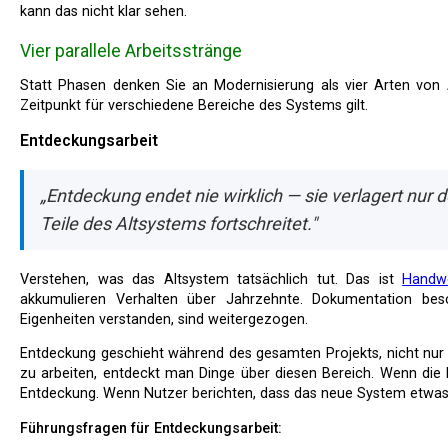
kann das nicht klar sehen.
Vier parallele Arbeitsstränge
Statt Phasen denken Sie an Modernisierung als vier Arten von Arbeit, die gleichzeitig stattfinden, wobei jede zu jedem
Zeitpunkt für verschiedene Bereiche des Systems gilt.
Entdeckungsarbeit
„Entdeckung endet nie wirklich — sie verlagert nu
Teile des Altsystems fortschreitet."
Verstehen, was das Altsystem tatsächlich tut. Das ist
Handw
akkumulieren Verhalten über Jahrzehnte. Dokumentation beschr
Eigenheiten verstanden, sind weitergezogen.
Entdeckung geschieht während des gesamten Projekts, nicht nur am Anfang. Wenn man beginnt, an einem neuen Bereich
zu arbeiten, entdeckt man Dinge über diesen Bereich. Wenn die
Entdeckung. Wenn Nutzer berichten, dass das neue System etwas
Führungsfragen für Entdeckungsarbeit: