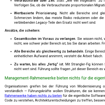
Verbrauchsrate über Zeit.
Statt „wie viel insgesamt” zu f
Verfolgen Sie, ob die Verbrauchsrate proportionalen Migrati
Wertbasierte Priorisierung.
Nicht alle Bereiche sind glei
Schmerzen lindern, das meiste Risiko reduzieren oder di
verbleibenden Legacy-Teile den Ersatz nicht wert sind.
Ansätze, die scheitern:
Gesamtkosten im Voraus zu verlangen.
Sie wissen nicht, w
nicht, wie schwer jeder Bereich ist, bis Sie daran arbeiten
Alle Bereiche als gleichwertig zu behandeln.
Einige Bereic
einheitlichen Aufwand annimmt, versteht die Arbeit falsch.
Zu warten, bis alles „fertig” ist.
Mit Strangler-Fig können
nicht wert sind. Führung sollte fragen „ist dieser Bereich es w
Management-Rahmenwerke bieten nichts für die eigent
Organisationen greifen bei der Führung von Modernisierung oft zu bekannten Management-Rahmenwerken. Das ist
verständlich — Führungskräfte wollen Strukturen, die sie kenne
Rahmenwerke haben nichts zu bieten
für die eigentliche Software
Code zu verstehen, Architekturentscheidungen zu treffen, bessere