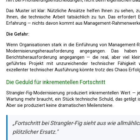
hilft bei Priorisierungsentscheidungen, nicht beim eigentlichen Ba
Das Muster ist klar: Nützliche Ansätze helfen Ihnen zu sehen, zu entscheiden oder zu priorisieren. Keiner von ihnen hilft
Ihnen, die technische Arbeit tatsächlich zu tun. Das erforder
Erfahrung — nichts davon kommt aus Management-Rahmenwerk
Die Gefahr:
Wenn Organisationen stark in die Einführung von Management-Rahmenwerken investieren, glauben sie oft, sie hätten die
Modernisierungsherausforderung angegangen. Das habe
Berichtsherausforderung angegangen — die real, aber viel klein
geführtes Projekt mit unzureichender technischer Fähigkeit 
exzellenter technischer Ausführung könnte trotz des Chaos Erfol
Die Geduld für inkrementellen Fortschritt
Strangler-Fig-Modernisierung produziert inkrementellen Wert — jeder migrierte Bereich ist ein Stück Altsystem, das keine
Wartung mehr braucht, ein Stück technische Schuld, das getilgt 
Aber sie produziert keine dramatischen Meilensteine.
„Fortschritt bei Strangler-Fig sieht aus wie allmäh
plötzlicher Ersatz."