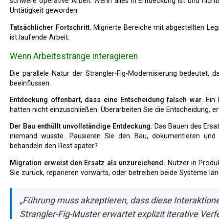
schwere operative Arbeit. Wenn alles in Entdeckung ist und nichts
Untätigkeit geworden.
Tatsächlicher Fortschritt.
Migrierte Bereiche mit abgestellten Lega
ist laufende Arbeit.
Wenn Arbeitsstränge interagieren
Die parallele Natur der Strangler-Fig-Modernisierung bedeutet, dass Entdeckungen in einem Strang die Arbeit in anderen
beeinflussen.
Entdeckung offenbart, dass eine Entscheidung falsch war.
Ein 
hatten nicht einzuschließen. Überarbeiten Sie die Entscheidung, e
Der Bau enthüllt unvollständige Entdeckung.
Das Bauen des Ersat
niemand wusste. Pausieren Sie den Bau, dokumentieren und 
behandeln den Rest später?
Migration erweist den Ersatz als unzureichend.
Nutzer in Produk
Sie zurück, reparieren vorwärts, oder betreiben beide Systeme lä
„Führung muss akzeptieren, dass diese Interaktione
Strangler-Fig-Muster erwartet explizit iterative Verf