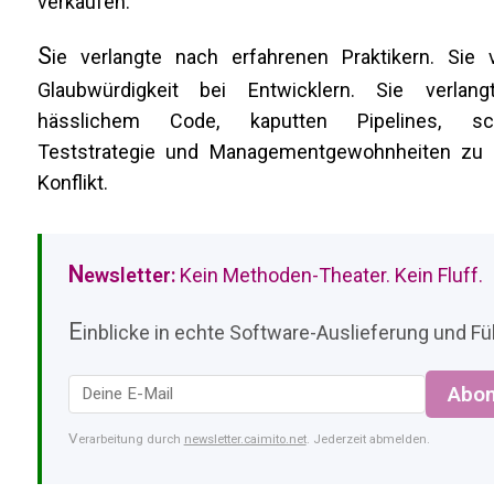
verkaufen.
S
ie verlangte nach erfahrenen Praktikern. Sie v
Glaubwürdigkeit bei Entwicklern. Sie verlang
hässlichem Code, kaputten Pipelines, sc
Teststrategie und Managementgewohnheiten zu nä
Konflikt.
N
ewsletter:
Kein Methoden-Theater. Kein Fluff.
E
inblicke in echte Software-Auslieferung und Füh
Abon
Verarbeitung durch
newsletter.caimito.net
. Jederzeit abmelden.