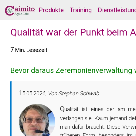
Produkte
Training
Dienstleistun
Qualität war der Punkt beim 
7
Min. Lesezeit
Bevor daraus Zeremonienverwaltung
1
5.05.2026,
Von Stephan Schwab
Q
ualität ist eines der am me
verlangen sie. Kaum jemand defi
man dafür braucht. Diese Verwi
früheren Form, besonders im u