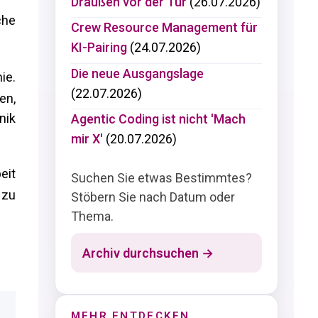
Draußen vor der Tür
(26.07.2026)
che
Crew Resource Management für
KI-Pairing
(24.07.2026)
Die neue Ausgangslage
ie.
(22.07.2026)
en,
nik
Agentic Coding ist nicht 'Mach
mir X'
(20.07.2026)
eit
Suchen Sie etwas Bestimmtes?
 zu
Stöbern Sie nach Datum oder
Thema.
Archiv durchsuchen →
MEHR ENTDECKEN