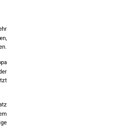
ehr
en,
en.
opa
der
tzt
atz
nem
ige