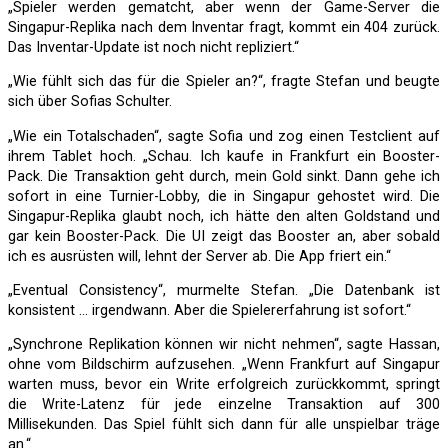
„Spieler werden gematcht, aber wenn der Game-Server die
Singapur-Replika nach dem Inventar fragt, kommt ein 404 zurück.
Das Inventar-Update ist noch nicht repliziert.“
„Wie fühlt sich das für die Spieler an?“, fragte Stefan und beugte
sich über Sofias Schulter.
„Wie ein Totalschaden“, sagte Sofia und zog einen Testclient auf
ihrem Tablet hoch. „Schau. Ich kaufe in Frankfurt ein Booster-
Pack. Die Transaktion geht durch, mein Gold sinkt. Dann gehe ich
sofort in eine Turnier-Lobby, die in Singapur gehostet wird. Die
Singapur-Replika glaubt noch, ich hätte den alten Goldstand und
gar kein Booster-Pack. Die UI zeigt das Booster an, aber sobald
ich es ausrüsten will, lehnt der Server ab. Die App friert ein.“
„Eventual Consistency“, murmelte Stefan. „Die Datenbank ist
konsistent … irgendwann. Aber die Spielererfahrung ist sofort.“
„Synchrone Replikation können wir nicht nehmen“, sagte Hassan,
ohne vom Bildschirm aufzusehen. „Wenn Frankfurt auf Singapur
warten muss, bevor ein Write erfolgreich zurückkommt, springt
die Write-Latenz für jede einzelne Transaktion auf 300
Millisekunden. Das Spiel fühlt sich dann für alle unspielbar träge
an.“