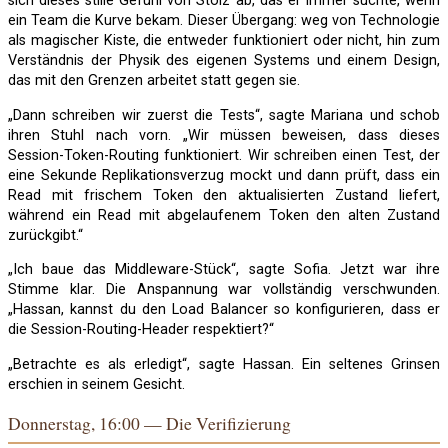
sich dieses stille Gefühl von Stolz ab, das er immer suchte, wenn
ein Team die Kurve bekam. Dieser Übergang: weg von Technologie
als magischer Kiste, die entweder funktioniert oder nicht, hin zum
Verständnis der Physik des eigenen Systems und einem Design,
das mit den Grenzen arbeitet statt gegen sie.
„Dann schreiben wir zuerst die Tests“, sagte Mariana und schob
ihren Stuhl nach vorn. „Wir müssen beweisen, dass dieses
Session-Token-Routing funktioniert. Wir schreiben einen Test, der
eine Sekunde Replikationsverzug mockt und dann prüft, dass ein
Read mit frischem Token den aktualisierten Zustand liefert,
während ein Read mit abgelaufenem Token den alten Zustand
zurückgibt.“
„Ich baue das Middleware-Stück“, sagte Sofia. Jetzt war ihre
Stimme klar. Die Anspannung war vollständig verschwunden.
„Hassan, kannst du den Load Balancer so konfigurieren, dass er
die Session-Routing-Header respektiert?“
„Betrachte es als erledigt“, sagte Hassan. Ein seltenes Grinsen
erschien in seinem Gesicht.
Donnerstag, 16:00 — Die Verifizierung