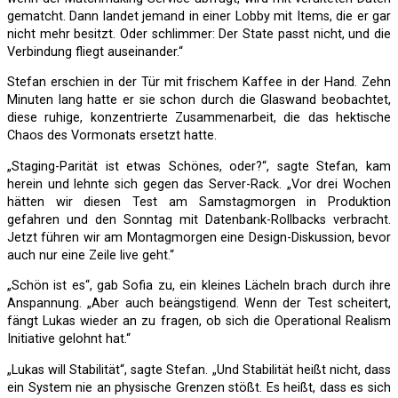
gematcht. Dann landet jemand in einer Lobby mit Items, die er gar
nicht mehr besitzt. Oder schlimmer: Der State passt nicht, und die
Verbindung fliegt auseinander.“
Stefan erschien in der Tür mit frischem Kaffee in der Hand. Zehn
Minuten lang hatte er sie schon durch die Glaswand beobachtet,
diese ruhige, konzentrierte Zusammenarbeit, die das hektische
Chaos des Vormonats ersetzt hatte.
„Staging-Parität ist etwas Schönes, oder?“, sagte Stefan, kam
herein und lehnte sich gegen das Server-Rack. „Vor drei Wochen
hätten wir diesen Test am Samstagmorgen in Produktion
gefahren und den Sonntag mit Datenbank-Rollbacks verbracht.
Jetzt führen wir am Montagmorgen eine Design-Diskussion, bevor
auch nur eine Zeile live geht.“
„Schön ist es“, gab Sofia zu, ein kleines Lächeln brach durch ihre
Anspannung. „Aber auch beängstigend. Wenn der Test scheitert,
fängt Lukas wieder an zu fragen, ob sich die Operational Realism
Initiative gelohnt hat.“
„Lukas will Stabilität“, sagte Stefan. „Und Stabilität heißt nicht, dass
ein System nie an physische Grenzen stößt. Es heißt, dass es sich