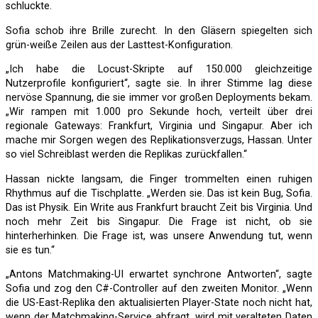
schluckte.
Sofia schob ihre Brille zurecht. In den Gläsern spiegelten sich
grün-weiße Zeilen aus der Lasttest-Konfiguration.
„Ich habe die Locust-Skripte auf 150.000 gleichzeitige
Nutzerprofile konfiguriert“, sagte sie. In ihrer Stimme lag diese
nervöse Spannung, die sie immer vor großen Deployments bekam.
„Wir rampen mit 1.000 pro Sekunde hoch, verteilt über drei
regionale Gateways: Frankfurt, Virginia und Singapur. Aber ich
mache mir Sorgen wegen des Replikationsverzugs, Hassan. Unter
so viel Schreiblast werden die Replikas zurückfallen.“
Hassan nickte langsam, die Finger trommelten einen ruhigen
Rhythmus auf die Tischplatte. „Werden sie. Das ist kein Bug, Sofia.
Das ist Physik. Ein Write aus Frankfurt braucht Zeit bis Virginia. Und
noch mehr Zeit bis Singapur. Die Frage ist nicht, ob sie
hinterherhinken. Die Frage ist, was unsere Anwendung tut, wenn
sie es tun.“
„Antons Matchmaking-UI erwartet synchrone Antworten“, sagte
Sofia und zog den C#-Controller auf den zweiten Monitor. „Wenn
die US-East-Replika den aktualisierten Player-State noch nicht hat,
wenn der Matchmaking-Service abfragt, wird mit veralteten Daten