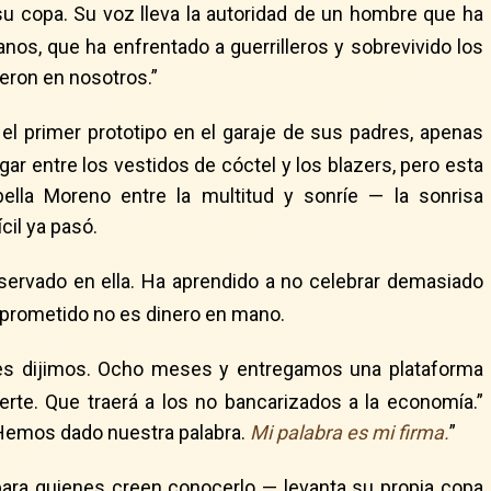
 su copa. Su voz lleva la autoridad de un hombre que ha
os, que ha enfrentado a guerrilleros y sobrevivido los
eron en nosotros.”
el primer prototipo en el garaje de sus padres, apenas
r entre los vestidos de cóctel y los blazers, pero esta
ella Moreno entre la multitud y sonríe — la sonrisa
cil ya pasó.
reservado en ella. Ha aprendido a no celebrar demasiado
o prometido no es dinero en mano.
es dijimos. Ocho meses y entregamos una plataforma
rte. Que traerá a los no bancarizados a la economía.”
“Hemos dado nuestra palabra.
Mi palabra es mi firma.
”
 para quienes creen conocerlo — levanta su propia copa