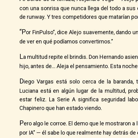
con una sonrisa que nunca llega del todo a sus
de runway. Y tres competidores que matarían po
“P
or FinPulso”, dice Alejo suavemente, dando un
de ver en qué podíamos convertirnos.”
L
a multitud repite el brindis. Don Hernando asie
hijo, antes de… Aleja el pensamiento. Esta noche 
D
iego Vargas está solo cerca de la baranda,
Luciana está en algún lugar de la multitud, p
estar feliz. La Serie A significa seguridad lab
Chapinero que han estado viendo.
P
ero algo le corroe. El demo que le mostraron a 
por IA” — él sabe lo que realmente hay detrás d