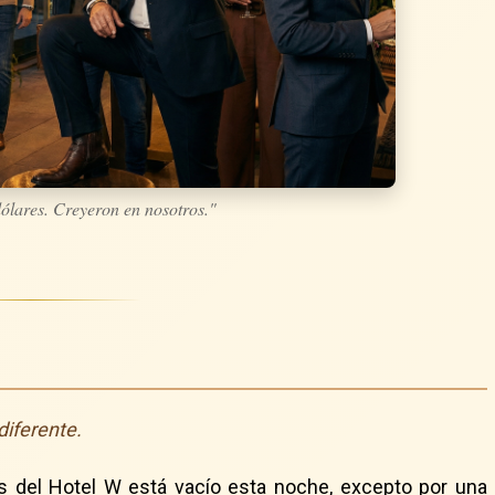
ólares. Creyeron en nosotros."
iferente.
stas del Hotel W está vacío esta noche, excepto por una