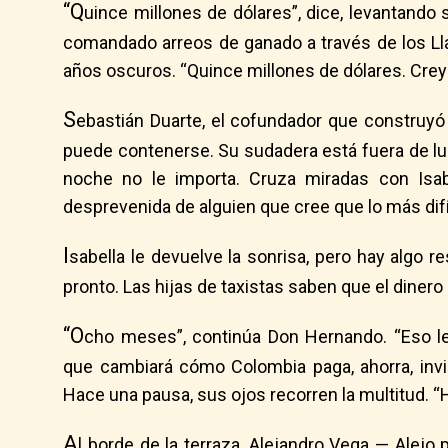
“Q
uince millones de dólares”, dice, levantando
comandado arreos de ganado a través de los Llan
años oscuros. “Quince millones de dólares. Crey
S
ebastián Duarte, el cofundador que construyó 
puede contenerse. Su sudadera está fuera de luga
noche no le importa. Cruza miradas con Isab
desprevenida de alguien que cree que lo más difí
I
sabella le devuelve la sonrisa, pero hay algo 
pronto. Las hijas de taxistas saben que el diner
“O
cho meses”, continúa Don Hernando. “Eso l
que cambiará cómo Colombia paga, ahorra, invie
Hace una pausa, sus ojos recorren la multitud. 
A
l borde de la terraza, Alejandro Vega — Alejo