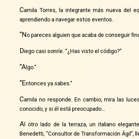
C
amila Torres, la integrante más nueva del eq
aprendiendo a navegar estos eventos.
“N
o pareces alguien que acaba de conseguir fina
D
iego casi sonríe. “¿Has visto el código?”
“A
lgo.”
“E
ntonces ya sabes.”
C
amila no responde. En cambio, mira las luces
conocido, y si él está preocupado…
A
l otro lado de la terraza, un italiano eleg
Benedetti, “Consultor de Transformación Ágil”, 