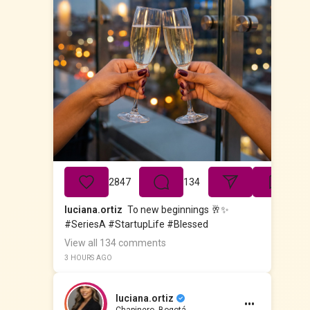
2847
134
luciana.ortiz
To new beginnings 🥂✨
#SeriesA #StartupLife #Blessed
View all 134 comments
3 HOURS AGO
luciana.ortiz
•••