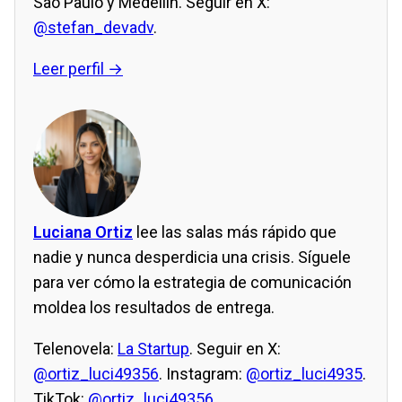
São Paulo y Medellín. Seguir en X:
@stefan_devadv
.
Leer perfil →
Luciana Ortiz
lee las salas más rápido que
nadie y nunca desperdicia una crisis. Síguele
para ver cómo la estrategia de comunicación
moldea los resultados de entrega.
Telenovela:
La Startup
. Seguir en X:
@ortiz_luci49356
. Instagram:
@ortiz_luci4935
.
TikTok:
@ortiz_luci49356
.