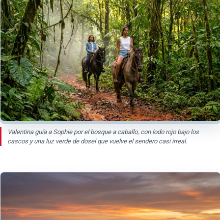
Valentina guía a Sophie por el bosque a caballo, con lodo rojo bajo los
cascos y una luz verde de dosel que vuelve el sendero casi irreal.