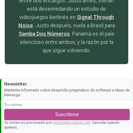
entre dos encargos. Justo antes, Stefan
está desenredando un estudio de
videojuegos berlinés en
Signal Through
Noise
. Justo después, vuela a Brasil para
Samba Dos Números
. Panamá es el país
silencioso entre ambos, y la razón por la
que sigue volviendo.
Newsletter
Mantente informado sobre desarrollo pragmatico de software e ideas de
liderazgo.
Suscribirse
Tu correo es procesado por
newsletter.caimito.net
. Cancela cuando
quieras.