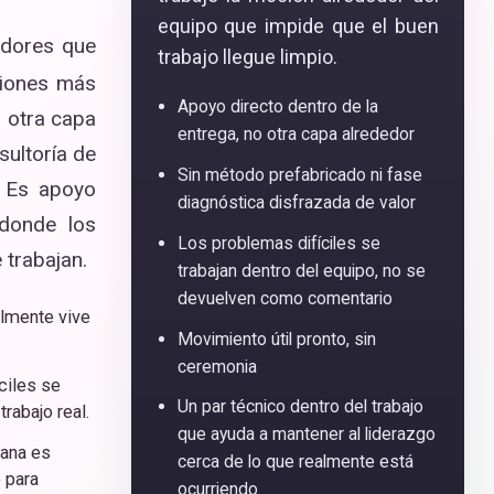
equipo que impide que el buen
adores que
trabajo llegue limpio.
siones más
Apoyo directo dentro de la
r otra capa
entrega, no otra capa alrededor
sultoría de
Sin método prefabricado ni fase
. Es apoyo
diagnóstica disfrazada de valor
 donde los
Los problemas difíciles se
 trabajan.
trabajan dentro del equipo, no se
devuelven como comentario
almente vive
Movimiento útil pronto, sin
ceremonia
ciles se
Un par técnico dentro del trabajo
rabajo real.
que ayuda a mantener al liderazgo
gana es
cerca de lo que realmente está
 para
ocurriendo