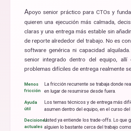
A
poyo senior práctico para CTOs y fund
quieren una ejecución más calmada, deci
claras y una entrega más estable sin añadi
de reporte alrededor del trabajo. No es con
software genérica ni capacidad alquilada
senior integrado dentro del equipo, allí
problemas difíciles de entrega realmente se
La fricción recurrente se trabaja donde re
Menos
fricción
en lugar de resumirse desde fuera.
Los temas técnicos y de entrega más difí
Ayuda
útil
asumen dentro del equipo, en el curso del t
Usted ya entiende los trade-offs. Lo que 
Decisiones
actuales
alguien lo bastante cerca del trabajo como