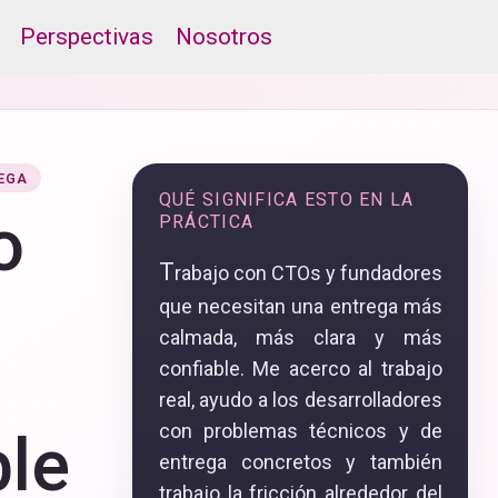
Perspectivas
Nosotros
EGA
QUÉ SIGNIFICA ESTO EN LA
o
PRÁCTICA
T
rabajo con CTOs y fundadores
que necesitan una entrega más
calmada, más clara y más
confiable. Me acerco al trabajo
real, ayudo a los desarrolladores
con problemas técnicos y de
ble
entrega concretos y también
trabajo la fricción alrededor del