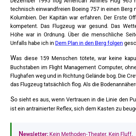
Dezember 1995 flog American Airlines Flug 965 m
technisch einwandfreien Boeing 757 in einen Berg n
Kolumbien. Der Kapitän war erfahren. Der Erste Off
kompetent. Das Flugzeug war gesund. Das Wette
Höhe war in Ordnung. Über die menschliche Seit
Unfalls habe ich in
Dem Plan in den Berg folgen
gesc
W
as diese 159 Menschen tötete, war keine kap
Buchstaben im Flight Management Computer, ohne V
Flughafen weg und in Richtung Gelände bog. Die Cre
das Flugzeug tatsächlich flog. Als die Bodenannäh
S
o sieht es aus, wenn Vertrauen in die Linie den Pun
ist ein antrainierter Reflex, sich dem Kasten zu beug
N
ewsletter:
Kein Methoden-Theater. Kein Fluff.