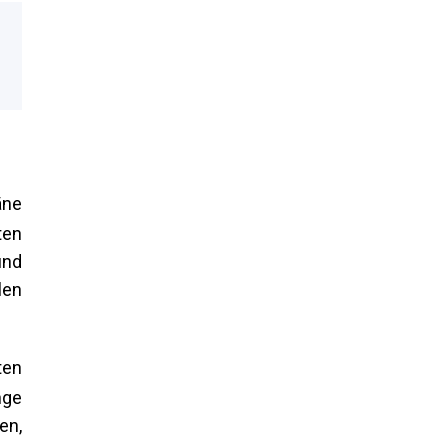
äne
ten
und
len
ten
nge
en,