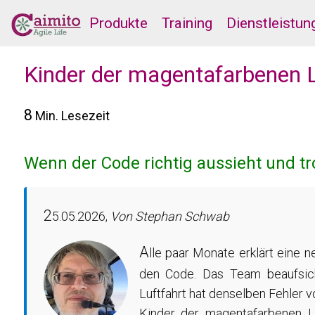
Produkte
Training
Dienstleistun
Kinder der magentafarbenen L
8
Min. Lesezeit
Wenn der Code richtig aussieht und 
2
5.05.2026,
Von Stephan Schwab
A
lle paar Monate erklärt eine n
den Code. Das Team beaufsich
Luftfahrt hat denselben Fehler
Kinder der magentafarbenen Li