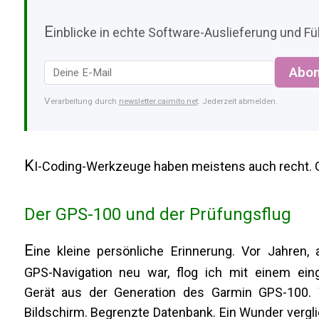
E
inblicke in echte Software-Auslieferung und Füh
Abon
Verarbeitung durch
newsletter.caimito.net
. Jederzeit abmelden.
K
I-Coding-Werkzeuge haben meistens auch recht. G
Der GPS-100 und der Prüfungsflug
E
ine kleine persönliche Erinnerung. Vor Jahren, a
GPS-Navigation neu war, flog ich mit einem ein
Gerät aus der Generation des Garmin GPS-100. 
Bildschirm. Begrenzte Datenbank. Ein Wunder vergl