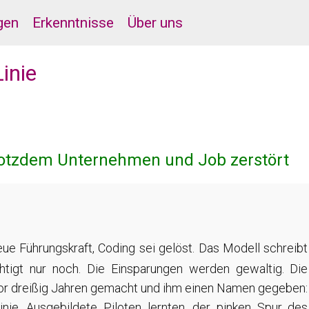
gen
Erkenntnisse
Über uns
inie
trotzdem Unternehmen und Job zerstört
eue Führungskraft, Coding sei gelöst. Das Modell schreibt
tigt nur noch. Die Einsparungen werden gewaltig. Die
 vor dreißig Jahren gemacht und ihm einen Namen gegeben:
nie. Ausgebildete Piloten lernten, der pinken Spur des