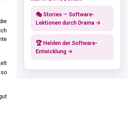
🎭 Stories — Software-
die
Lektionen durch Drama →
ich
hte
🏆 Helden der Software-
Entwicklung →
elt
 so
gut