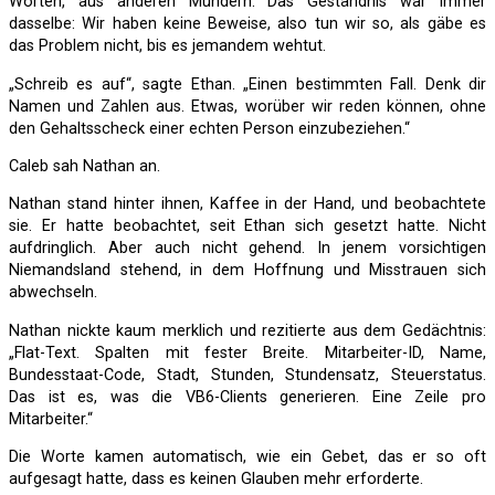
Worten, aus anderen Mündern. Das Geständnis war immer
dasselbe: Wir haben keine Beweise, also tun wir so, als gäbe es
das Problem nicht, bis es jemandem wehtut.
„Schreib es auf“, sagte Ethan. „Einen bestimmten Fall. Denk dir
Namen und Zahlen aus. Etwas, worüber wir reden können, ohne
den Gehaltsscheck einer echten Person einzubeziehen.“
Caleb sah Nathan an.
Nathan stand hinter ihnen, Kaffee in der Hand, und beobachtete
sie. Er hatte beobachtet, seit Ethan sich gesetzt hatte. Nicht
aufdringlich. Aber auch nicht gehend. In jenem vorsichtigen
Niemandsland stehend, in dem Hoffnung und Misstrauen sich
abwechseln.
Nathan nickte kaum merklich und rezitierte aus dem Gedächtnis:
„Flat-Text. Spalten mit fester Breite. Mitarbeiter-ID, Name,
Bundesstaat-Code, Stadt, Stunden, Stundensatz, Steuerstatus.
Das ist es, was die VB6-Clients generieren. Eine Zeile pro
Mitarbeiter.“
Die Worte kamen automatisch, wie ein Gebet, das er so oft
aufgesagt hatte, dass es keinen Glauben mehr erforderte.