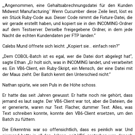
„‚Angenommen, eine Gehaltsabrechnungsdatei für den Kunden
Midwest Manufacturing.‘ Wenn Cucumber diese Zeile liest, löst es
ein Stück Ruby-Code aus. Dieser Code nimmt die Fixture-Datei, die
wir gerade erstellt haben, und kopiert sie in den INCOMING-Ordner
auf dem Testserver. Derselbe freigegebene Ordner, in dem jede
Nacht die echten Kundendaten per FTP landen.“
Calebs Mund öffnete sich leicht. „Kopiert sie… einfach rein?“
„Dem COBOL-Batch ist es egal, wer die Datei dort abgelegt hat“,
sagte Ethan. „Er holt sich, was in INCOMING landet, und verarbeitet
es. Ein VB6-Client, ein Ruby-Skript, ein Mensch, der eine Datei mit
der Maus zieht. Der Batch kennt den Unterschied nicht.“
Nathan spürte, wie sein Puls in die Höhe schoss.
Er hatte das seit Jahren gewusst. Er hatte noch nie gehört, dass
jemand es laut sagte. Der VB6-Client war tot, aber die Dateien, die
er generierte, waren nur Text. Flacher, dummer Text. Alles, was
Text schreiben konnte, konnte den VB6-Client ersetzen, um den
Batch zu füttern.
Die Erkenntnis war so offensichtlich, dass es peinlich war. Und