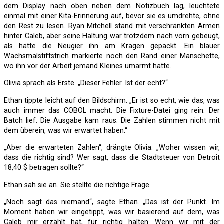
dem Display nach oben neben dem Notizbuch lag, leuchtete
einmal mit einer Kita-Erinnerung auf, bevor sie es umdrehte, ohne
den Rest zu lesen. Ryan Mitchell stand mit verschränkten Armen
hinter Caleb, aber seine Haltung war trotzdem nach vorn gebeugt,
als hätte die Neugier ihn am Kragen gepackt. Ein blauer
Wachsmalstiftstrich markierte noch den Rand einer Manschette,
wo ihn vor der Arbeit jemand Kleines umarmt hatte.
Olivia sprach als Erste. „Dieser Fehler. Ist der echt?“
Ethan tippte leicht auf den Bildschirm. „Er ist so echt, wie das, was
auch immer das COBOL macht. Die Fixture-Datei ging rein. Der
Batch lief. Die Ausgabe kam raus. Die Zahlen stimmen nicht mit
dem überein, was wir erwartet haben.“
„Aber die erwarteten Zahlen“, drängte Olivia. „Woher wissen wir,
dass die richtig sind? Wer sagt, dass die Stadtsteuer von Detroit
18,40 $ betragen sollte?“
Ethan sah sie an. Sie stellte die richtige Frage.
„Noch sagt das niemand“, sagte Ethan. „Das ist der Punkt. Im
Moment haben wir eingetippt, was wir basierend auf dem, was
Caleb mir erzählt hat, für richtig halten. Wenn wir mit der