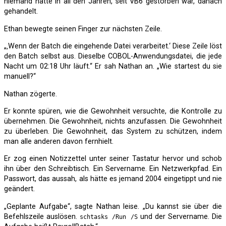
niemand hatte in all den Jahren, seit VB6 gestorben war, danach
gehandelt.
Ethan bewegte seinen Finger zur nächsten Zeile.
„‚Wenn der Batch die eingehende Datei verarbeitet.‘ Diese Zeile löst
den Batch selbst aus. Dieselbe COBOL-Anwendungsdatei, die jede
Nacht um 02:18 Uhr läuft.“ Er sah Nathan an. „Wie startest du sie
manuell?“
Nathan zögerte.
Er konnte spüren, wie die Gewohnheit versuchte, die Kontrolle zu
übernehmen. Die Gewohnheit, nichts anzufassen. Die Gewohnheit
zu überleben. Die Gewohnheit, das System zu schützen, indem
man alle anderen davon fernhielt.
Er zog einen Notizzettel unter seiner Tastatur hervor und schob
ihn über den Schreibtisch. Ein Servername. Ein Netzwerkpfad. Ein
Passwort, das aussah, als hätte es jemand 2004 eingetippt und nie
geändert.
„Geplante Aufgabe“, sagte Nathan leise. „Du kannst sie über die
Befehlszeile auslösen.
und der Servername. Die
schtasks /Run /S