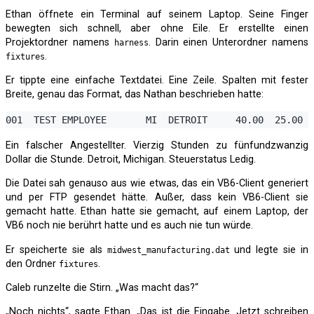
Ethan öffnete ein Terminal auf seinem Laptop. Seine Finger
bewegten sich schnell, aber ohne Eile. Er erstellte einen
Projektordner namens
. Darin einen Unterordner namens
harness
.
fixtures
Er tippte eine einfache Textdatei. Eine Zeile. Spalten mit fester
Breite, genau das Format, das Nathan beschrieben hatte:
Ein falscher Angestellter. Vierzig Stunden zu fünfundzwanzig
Dollar die Stunde. Detroit, Michigan. Steuerstatus Ledig.
Die Datei sah genauso aus wie etwas, das ein VB6-Client generiert
und per FTP gesendet hätte. Außer, dass kein VB6-Client sie
gemacht hatte. Ethan hatte sie gemacht, auf einem Laptop, der
VB6 noch nie berührt hatte und es auch nie tun würde.
Er speicherte sie als
und legte sie in
midwest_manufacturing.dat
den Ordner
.
fixtures
Caleb runzelte die Stirn. „Was macht das?“
„Noch nichts“, sagte Ethan. „Das ist die Eingabe. Jetzt schreiben