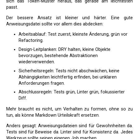
sich das Token-Muster heraus, das gerade am leichtesten
passt.
Der bessere Ansatz ist kleiner und härter. Eine gute
Anweisungsdatei sollte vor allem dies abdecken:
Arbeitsablauf: Test zuerst, kleinste Änderung, grün vor
Refactoring.
Design-Leitplanken: DRY halten, kleine Objekte
bevorzugen, bestehende Abstraktionen
wiederverwenden.
Sicherheitsregeln: Tests nicht abschwächen, keine
Abhängigkeiten leichtfertig erfinden, bei unklaren
Anforderungen fragen.
Abschlussregeln: Tests grün, Linter grün, fokussierter
Diff.
Mehr braucht es nicht, um Verhalten zu formen, ohne so zu
tun, als könne Markdown Urteilskraft ersetzen.
Anders gesagt: Anweisungsdateien sind für Gewohnheiten da.
Tests sind für Beweise da. Linter sind für Konsistenz da. Jedes
Werkzeug sollte seinen eigenen Job machen.