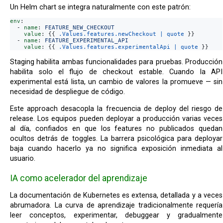
Un Helm chart se integra naturalmente con este patrón:
env
:
-
name
:
FEATURE_NEW_CHECKOUT
value
:
{{
.Values.features.newCheckout | quote
}}
-
name
:
FEATURE_EXPERIMENTAL_API
value
:
{{
.Values.features.experimentalApi | quote
}}
Staging habilita ambas funcionalidades para pruebas. Producción
habilita solo el flujo de checkout estable. Cuando la API
experimental está lista, un cambio de valores la promueve — sin
necesidad de despliegue de código.
Este approach desacopla la frecuencia de deploy del riesgo de
release. Los equipos pueden deployar a producción varias veces
al día, confiados en que los features no publicados quedan
ocultos detrás de toggles. La barrera psicológica para deployar
baja cuando hacerlo ya no significa exposición inmediata al
usuario.
IA como acelerador del aprendizaje
La documentación de Kubernetes es extensa, detallada y a veces
abrumadora. La curva de aprendizaje tradicionalmente requería
leer conceptos, experimentar, debuggear y gradualmente