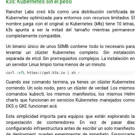
k3s: Kubernetes sin el peso
Rancher Labs creó k3s como una distribución certificada de
Kubernetes optimizada para entornos con recursos limitados. El
nombre juega con el original: si Kubernetes (k8s) tiene 10 letras,
k3s apunta a ser la mitad del tamaño mientras permanece
completamente compatible.
Un binario único de unos 50MB contiene todo lo necesario para
levantar un clúster Kubernetes completo. Sin instalación
separada de etcd. Sin prerrequisitos complejos. La instalación en
un servidor Linux limpio toma menos de un minuto:
curl 
-sfL
Cuando ese comando termina, ya tienes un clúster Kubernetes
corriendo. Un solo nodo, pero un clúster de verdad. Los mismos
comandos kubectl, los mismos manifiestos, los mismos Helm
charts que funcionan en servicios Kubernetes manejados como
EKS o GKE funcionan acá.
Esta simplicidad importa para equipos que están explorando la
orquestación de contenedores. En vez de pasar días
configurando infraestructura antes de escribir un solo manifiesto
de deployment, pueden experimentar de inmediato. Equivocarte