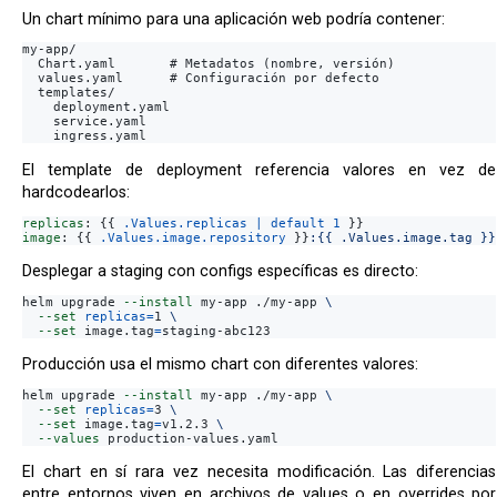
Un chart mínimo para una aplicación web podría contener:
my-app/

  Chart.yaml       # Metadatos (nombre, versión)

  values.yaml      # Configuración por defecto

  templates/

    deployment.yaml

    service.yaml

El template de deployment referencia valores en vez de
hardcodearlos:
replicas
:
{{
.Values.replicas | default 1
}}
image
:
{{
.Values.image.repository
}}
:{{ .Values.image.tag }}
Desplegar a staging con configs específicas es directo:
helm upgrade 
--install
 my-app ./my-app 
\
--set
replicas
=
1 
\
--set
 image.tag
=
Producción usa el mismo chart con diferentes valores:
helm upgrade 
--install
 my-app ./my-app 
\
--set
replicas
=
3 
\
--set
 image.tag
=
v1.2.3 
\
--values
El chart en sí rara vez necesita modificación. Las diferencias
entre entornos viven en archivos de values o en overrides por