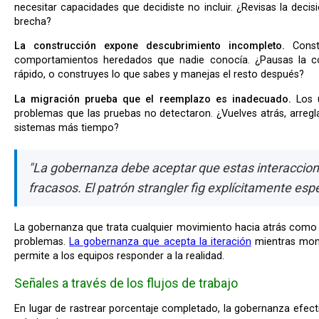
necesitar capacidades que decidiste no incluir. ¿Revisas la decis
brecha?
La construcción expone descubrimiento incompleto.
Constr
comportamientos heredados que nadie conocía. ¿Pausas la c
rápido, o construyes lo que sabes y manejas el resto después?
La migración prueba que el reemplazo es inadecuado.
Los u
problemas que las pruebas no detectaron. ¿Vuelves atrás, arreg
sistemas más tiempo?
"La gobernanza debe aceptar que estas interaccio
fracasos. El patrón strangler fig explícitamente espe
La gobernanza que trata cualquier movimiento hacia atrás como fracaso crea incentivos para ocultar
problemas.
La gobernanza que acepta la iteración
mientras moni
permite a los equipos responder a la realidad.
Señales a través de los flujos de trabajo
En lugar de rastrear porcentaje completado, la gobernanza efectiva monitorea señales que revelan la