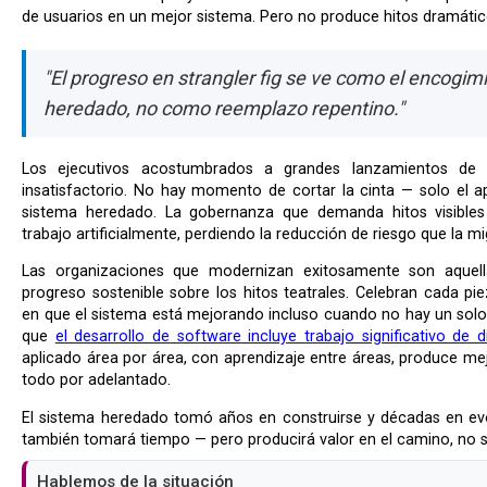
de usuarios en un mejor sistema. Pero no produce hitos dramátic
"El progreso en strangler fig se ve como el encogim
heredado, no como reemplazo repentino."
Los ejecutivos acostumbrados a grandes lanzamientos de proyectos pueden encontrar esto
insatisfactorio. No hay momento de cortar la cinta — solo el a
sistema heredado. La gobernanza que demanda hitos visibles
trabajo artificialmente, perdiendo la reducción de riesgo que la 
Las organizaciones que modernizan exitosamente son aquellas donde la gobernanza valora el
progreso sostenible sobre los hitos teatrales. Celebran cada p
en que el sistema está mejorando incluso cuando no hay un sol
que
el desarrollo de software incluye trabajo significativo de 
aplicado área por área, con aprendizaje entre áreas, produce mej
todo por adelantado.
El sistema heredado tomó años en construirse y décadas en evolucionar. La higuera estranguladora
también tomará tiempo — pero producirá valor en el camino, no sol
Hablemos de la situación