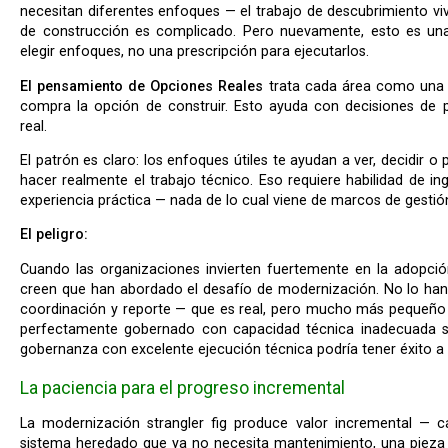
necesitan diferentes enfoques — el trabajo de descubrimiento viv
de construcción es complicado. Pero nuevamente, esto es un
elegir enfoques, no una prescripción para ejecutarlos.
El pensamiento de Opciones Reales
trata cada área como una o
compra la opción de construir. Esto ayuda con decisiones de p
real.
El patrón es claro: los enfoques útiles te ayudan a ver, decidir o priorizar. Ninguno de ellos te ayuda a
hacer realmente el trabajo técnico. Eso requiere habilidad de in
experiencia práctica — nada de lo cual viene de marcos de gestió
El peligro:
Cuando las organizaciones invierten fuertemente en la adopción de marcos de gestión, a menudo
creen que han abordado el desafío de modernización. No lo han
coordinación y reporte — que es real, pero mucho más pequeño 
perfectamente gobernado con capacidad técnica inadecuada se
gobernanza con excelente ejecución técnica podría tener éxito a 
La paciencia para el progreso incremental
La modernización strangler fig produce valor incremental — cada área migrada es una pieza del
sistema heredado que ya no necesita mantenimiento, una pieza 