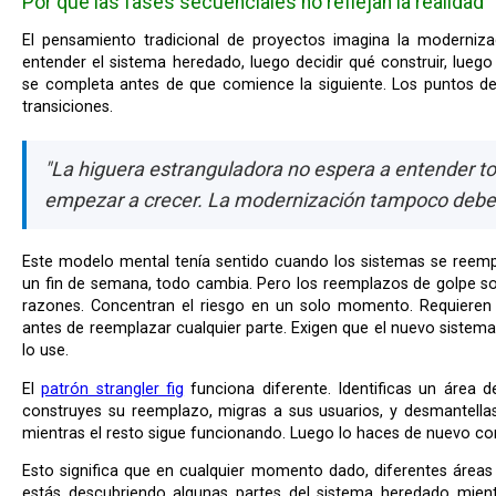
Por qué las fases secuenciales no reflejan la realidad
El pensamiento tradicional de proyectos imagina la modernización como una secuencia: primero
entender el sistema heredado, luego decidir qué construir, luego
se completa antes de que comience la siguiente. Los puntos d
transiciones.
"La higuera estranguladora no espera a entender to
empezar a crecer. La modernización tampoco deber
Este modelo mental tenía sentido cuando los sistemas se reemplazaban en migraciones de golpe —
un fin de semana, todo cambia. Pero los reemplazos de golpe s
razones. Concentran el riesgo en un solo momento. Requieren
antes de reemplazar cualquier parte. Exigen que el nuevo sistem
lo use.
El
patrón strangler fig
funciona diferente. Identificas un área d
construyes su reemplazo, migras a sus usuarios, y desmantella
mientras el resto sigue funcionando. Luego lo haces de nuevo con
Esto significa que en cualquier momento dado, diferentes áreas están en diferentes etapas. Todavía
estás descubriendo algunas partes del sistema heredado mien