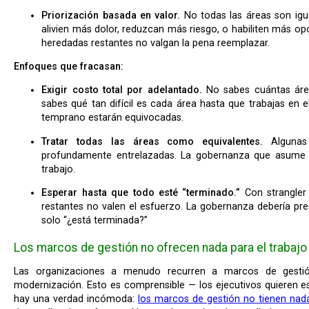
Priorización basada en valor.
No todas las áreas son igua
alivien más dolor, reduzcan más riesgo, o habiliten más op
heredadas restantes no valgan la pena reemplazar.
Enfoques que fracasan:
Exigir costo total por adelantado.
No sabes cuántas áre
sabes qué tan difícil es cada área hasta que trabajas en e
temprano estarán equivocadas.
Tratar todas las áreas como equivalentes.
Algunas 
profundamente entrelazadas. La gobernanza que asume e
trabajo.
Esperar hasta que todo esté “terminado.”
Con strangler 
restantes no valen el esfuerzo. La gobernanza debería pre
solo “¿está terminada?”
Los marcos de gestión no ofrecen nada para el trabajo 
Las organizaciones a menudo recurren a marcos de gestión familiares cuando gobiernan la
modernización. Esto es comprensible — los ejecutivos quieren e
hay una verdad incómoda:
los marcos de gestión no tienen nad