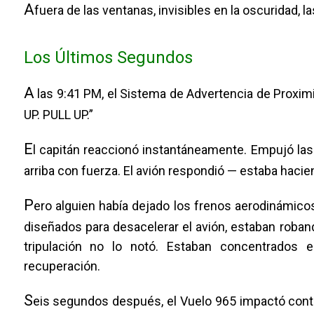
A
fuera de las ventanas, invisibles en la oscuridad, 
Los Últimos Segundos
A
las 9:41 PM, el Sistema de Advertencia de Proxim
UP. PULL UP.”
E
l capitán reaccionó instantáneamente. Empujó las 
arriba con fuerza. El avión respondió — estaba hacien
P
ero alguien había dejado los frenos aerodinámico
diseñados para desacelerar el avión, estaban roba
tripulación no lo notó. Estaban concentrados 
recuperación.
S
eis segundos después, el Vuelo 965 impactó contra