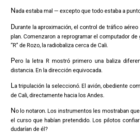
N
ada estaba mal — excepto que todo estaba a punto 
D
urante la aproximación, el control de tráfico aéreo
plan. Comenzaron a reprogramar el computador de g
“R” de Rozo, la radiobaliza cerca de Cali.
P
ero la letra R mostró primero una baliza difere
distancia. En la dirección equivocada.
L
a tripulación la seleccionó. El avión, obediente co
de Cali, directamente hacia los Andes.
N
o lo notaron. Los instrumentos les mostraban que
el curso que habían pretendido. Los pilotos confia
dudarían de él?