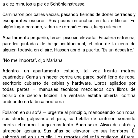
a diez minutos a pie de Schönleinstrasse.
Caminaron por calles vacías, pasando tiendas de döner cerradas y
escaparates oscuros. Sus pasos resonaban en los edificios. En
algún lugar cercano, vidrio se rompió — risas, luego silencio.
Apartamento pequeño, tercer piso sin elevador. Escalera estrecha,
paredes pintadas de beige institucional, el olor de la cena de
alguien todavía en el aire. Hassan abrió la puerta. “Es un desastre.”
“No me importa”, dijo Mariana.
Adentro: un apartamento estudio, tal vez treinta metros
cuadrados. Cama sin hacer contra una pared, sofá lleno de ropa,
escritorio cubierto de cables y hardware. Libros apilados por
todas partes — manuales técnicos mezclados con libros de
bolsillo de ciencia ficción. La ventana estaba abierta, cortina
ondeando en la brisa nocturna.
Follaron en su sofá — urgente al principio, manoseando con ropa,
sus shorts golpeando el piso, su hebilla de cinturón sonando
contra el marco. Luego más lento. Buen sexo. Alivio de estrés y
atracción genuina. Sus uñas se clavaron en sus hombros. Él
saboreó sal en su cuello. Los resortes del sofá crujieron. Afuera,