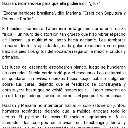
Hassan, inclinándose para que ella pudiera oír. “¿Tú?”
“Escena hardcore brasileña”, dijo Mariana. “Crecí con Sepultura y
Ratos de Porão.”
El headliner comenzó. La primera nota golpeó como una fuerza
física — un muro de distorsión tan grueso que hizo vibrar el pecho
de Hassan. La multitud se lanzó hacia adelante. Los tambores
tronaron, lentos y aplastantes, cada golpe resonando en el piso
bajo sus pies. Los gritos del vocalista rasgaron la mezcla, crudos y
primales.
Las luces del escenario estrobearon blanco, luego se hundieron
en oscuridad. Niebla verde rodó por el escenario. Los guitarristas
se quedaron inmóviles, cabezas hacia abajo, cabello colgando
sobre sus caras, dejando que el feedback se construyera y
construyera hasta que se volvió insoportable — luego cayeron en
un riff tan pesado que se sintió como si el piso pudiera colapsar.
Hassan y Mariana no intentaron hablar — solo estuvieron juntos,
hombros tocándose, dejando que la música ahogara todo lo
demás. El pipeline. La crisis. El maldito agotamiento. A su
alrededor, los cuerpos se movían en headbanging lento y