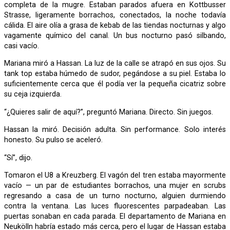
completa de la mugre. Estaban parados afuera en Kottbusser
Strasse, ligeramente borrachos, conectados, la noche todavía
cálida. El aire olía a grasa de kebab de las tiendas nocturnas y algo
vagamente químico del canal. Un bus nocturno pasó silbando,
casi vacío.
Mariana miró a Hassan. La luz de la calle se atrapó en sus ojos. Su
tank top estaba húmedo de sudor, pegándose a su piel. Estaba lo
suficientemente cerca que él podía ver la pequeña cicatriz sobre
su ceja izquierda.
“¿Quieres salir de aquí?”, preguntó Mariana. Directo. Sin juegos.
Hassan la miró. Decisión adulta. Sin performance. Solo interés
honesto. Su pulso se aceleró.
“Sí”, dijo.
Tomaron el U8 a Kreuzberg. El vagón del tren estaba mayormente
vacío — un par de estudiantes borrachos, una mujer en scrubs
regresando a casa de un turno nocturno, alguien durmiendo
contra la ventana. Las luces fluorescentes parpadeaban. Las
puertas sonaban en cada parada. El departamento de Mariana en
Neukölln habría estado más cerca, pero el lugar de Hassan estaba