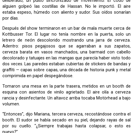
deliberado, un pulso sincronizado de movimiento. El codo de
alguien golpeó las costillas de Hassan. No le importó. El aire
estaba espeso, húmedo con aliento y sudor. Sus oídos sonarían
por días.
Después del show terminaron en un bar de mala muerte cerca de
Kottbusser Tor. El lugar no tenía nombre en la puerta, solo un
letrero de neón descolorido mostrando una jarra de cerveza.
Adentro: pisos pegajosos que se agarraban a sus zapatos,
cerveza barata en vasos manchados, una barmaid con cabello
decolorado y tatuajes en las mangas que parecía haber visto todo
dos veces. Las paredes estaban cubiertas de stickers de bandas y
graffiti — capas sobre capas, una década de historia punk y metal
comprimida en papel despegándose.
Tomaron una mesa en la parte trasera, metidos en un booth de
esquina con asientos de vinilo agrietado. El aire olía a cerveza
rancia y desinfectante. Un altavoz arriba tocaba Motörhead a bajo
volumen.
“Entonces”, dijo Mariana, tercera cerveza, recostándose contra el
booth. El sudor se había secado en su piel, dejando rayas de sal
por su cuello. “¿Siempre trabajas hasta colapsar, o esto es
nuevo?”