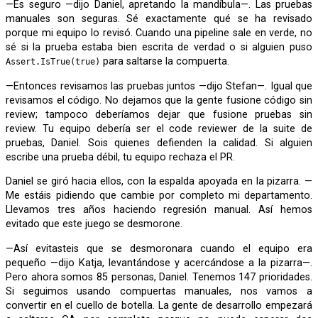
—Es seguro —dijo Daniel, apretando la mandíbula—. Las pruebas
manuales son seguras. Sé exactamente qué se ha revisado
porque mi equipo lo revisó. Cuando una pipeline sale en verde, no
sé si la prueba estaba bien escrita de verdad o si alguien puso
para saltarse la compuerta.
Assert.IsTrue(true)
—Entonces revisamos las pruebas juntos —dijo Stefan—. Igual que
revisamos el código. No dejamos que la gente fusione código sin
review; tampoco deberíamos dejar que fusione pruebas sin
review. Tu equipo debería ser el code reviewer de la suite de
pruebas, Daniel. Sois quienes defienden la calidad. Si alguien
escribe una prueba débil, tu equipo rechaza el PR.
Daniel se giró hacia ellos, con la espalda apoyada en la pizarra. —
Me estáis pidiendo que cambie por completo mi departamento.
Llevamos tres años haciendo regresión manual. Así hemos
evitado que este juego se desmorone.
—Así evitasteis que se desmoronara cuando el equipo era
pequeño —dijo Katja, levantándose y acercándose a la pizarra—.
Pero ahora somos 85 personas, Daniel. Tenemos 147 prioridades.
Si seguimos usando compuertas manuales, nos vamos a
convertir en el cuello de botella. La gente de desarrollo empezará