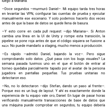
luego a Mariana.
—Doce segundos —murmuró Daniel—. Mi equipo tarda tres horas
en levantar las VPN, configurar las cuentas de prueba y ejecutar
manualmente ese escenario. Y solo podemos hacerlo dos veces
antes de que la base de datos se quede llena de basura.
—Y esto corre en cada pull request —dijo Mariana—. Si Anton
cambia una línea en la UI de Unity y rompe esta transición, la
pipeline se pone roja antes de que el código siquiera se fusione a
. No puede mandarlo a staging, mucho menos a producción.
main
—Es rápido —admitió Daniel, bajando la voz—. Pero sigue
comprobando solo datos. ¿Qué pasa con los bugs visuales? La
semana pasada tuvimos uno en el que el botón de entrar al
torneo quedaba parcialmente tapado por el avatar de la persona
jugadora en pantallas pequeñas. Tus pruebas unitarias no
detectaron eso.
—No, no lo detectaron —dijo Stefan, dando un paso al frente—.
Porque eso es un bug de layout. Y ahí es exactamente donde la
experiencia de tu equipo vale oro, Daniel. En lugar de pasar horas
verificando manualmente transacciones de base de datos que
una máquina puede comprobar en segundos, tu equipo debería