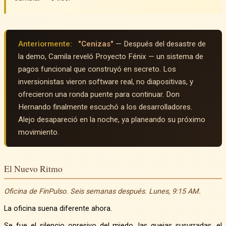
Anteriormente:
"Cenizas"
— Después del desastre de
la demo, Camila reveló Proyecto Fénix — un sistema de
pagos funcional que construyó en secreto. Los
inversionistas vieron software real, no diapositivas, y
ofrecieron una ronda puente para continuar. Don
Hernando finalmente escuchó a los desarrolladores.
Alejo desapareció en la noche, ya planeando su próximo
movimiento.
El Nuevo Ritmo
Oficina de FinPulso. Seis semanas después. Lunes, 9:15 AM.
La oficina suena diferente ahora.
Se fue el silencio opresivo del miedo, las quejas susurradas, el