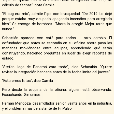
“Pipe se quedó hasta la medianoche arreglando ese bug de
cálculo de fechas”, nota Camila.
“El bug era mío”, admite Pipe con brusquedad. “De 2019. Lo dejé
porque estaba muy ocupado apagando incendios para arreglarlo
bien.” Se encoge de hombros. “Ahora lo arreglé. Mejor tarde que
nunca.”
Sebastián aparece con café para todos — otro cambio. El
cofundador que antes se escondía en su oficina ahora pasa las
mañanas moviéndose entre equipos, aprendiendo qué están
construyendo, haciendo preguntas en lugar de exigir reportes de
estado.
“Stefan llega de Panamá esta tarde”, dice Sebastián. “Quiere
revisar la integración bancaria antes de la fecha límite del jueves.”
“Estaremos listos”, dice Camila.
Pero desde la esquina de la oficina, alguien está observando.
Escuchando. Sin unirse.
Hernán Mendoza, desarrollador senior, veinte años en la industria,
y el problema más persistente de FinPulso.