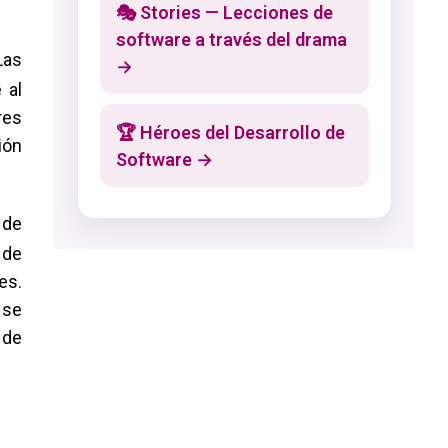
🎭 Stories — Lecciones de
software a través del drama
Las
→
 al
res
🏆 Héroes del Desarrollo de
ión
Software →
 de
 de
es.
 se
 de