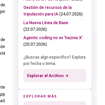
 de
Gestión de recursos de la
gor
tripulación para IA
(24.07.2026)
La Nueva Línea de Base
(22.07.2026)
Agentic coding no es 'hazme X'
 de
(20.07.2026)
ión
stá
¿Buscas algo específico? Explora
por fecha o tema.
Explorar el Archivo →
nte
App
EXPLORAR MÁS
aaS