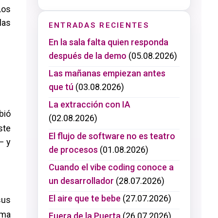
Los
las
ENTRADAS RECIENTES
En la sala falta quien responda
después de la demo
(05.08.2026)
Las mañanas empiezan antes
que tú
(03.08.2026)
La extracción con IA
bió
(02.08.2026)
ste
El flujo de software no es teatro
— y
de procesos
(01.08.2026)
Cuando el vibe coding conoce a
un desarrollador
(28.07.2026)
El aire que te bebe
(27.07.2026)
sus
ema
Fuera de la Puerta
(26.07.2026)