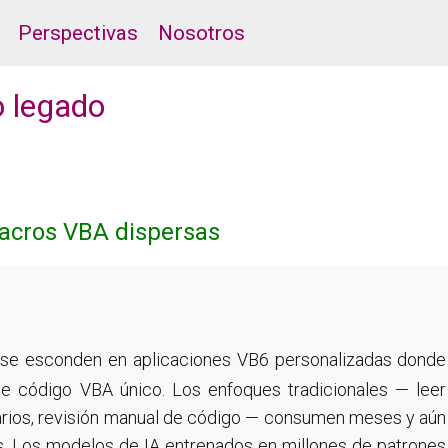
Perspectivas
Nosotros
o legado
macros VBA dispersas
 se esconden en aplicaciones VB6 personalizadas donde
ene código VBA único. Los enfoques tradicionales — leer
arios, revisión manual de código — consumen meses y aún
cas. Los modelos de IA entrenados en millones de patrones