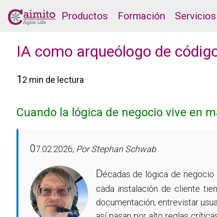
Productos
Formación
Servicios
IA como arqueólogo de códig
1
2 min de lectura
Cuando la lógica de negocio vive en 
0
7.02.2026,
Por Stephan Schwab
D
écadas de lógica de negocio
cada instalación de cliente ti
documentación, entrevistar usu
así pasan por alto reglas críti