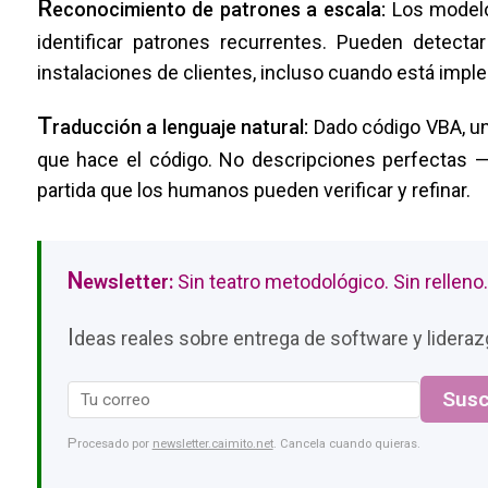
R
econocimiento de patrones a escala:
Los modelo
identificar patrones recurrentes. Pueden detecta
instalaciones de clientes, incluso cuando está imp
T
raducción a lenguaje natural:
Dado código VBA, un
que hace el código. No descripciones perfectas —
partida que los humanos pueden verificar y refinar.
N
ewsletter:
Sin teatro metodológico. Sin relleno.
I
deas reales sobre entrega de software y liderazg
Susc
Procesado por
newsletter.caimito.net
. Cancela cuando quieras.