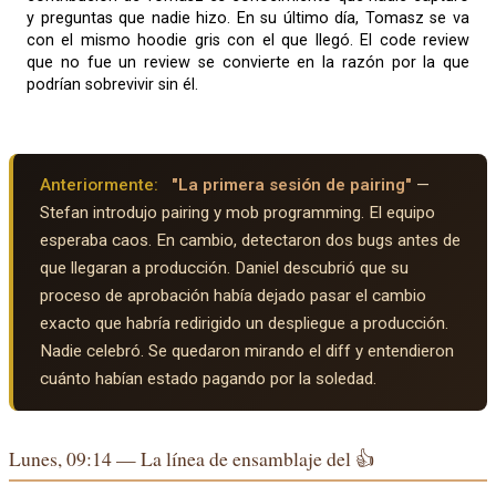
y preguntas que nadie hizo. En su último día, Tomasz se va
con el mismo hoodie gris con el que llegó. El code review
que no fue un review se convierte en la razón por la que
podrían sobrevivir sin él.
Anteriormente:
"La primera sesión de pairing"
—
Stefan introdujo pairing y mob programming. El equipo
esperaba caos. En cambio, detectaron dos bugs antes de
que llegaran a producción. Daniel descubrió que su
proceso de aprobación había dejado pasar el cambio
exacto que habría redirigido un despliegue a producción.
Nadie celebró. Se quedaron mirando el diff y entendieron
cuánto habían estado pagando por la soledad.
Lunes, 09:14 — La línea de ensamblaje del 👍