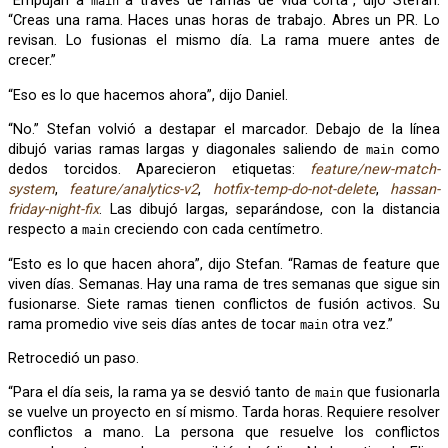
“Empujan a
a través de ramas de vida corta”, dijo Stefan.
main
“Creas una rama. Haces unas horas de trabajo. Abres un PR. Lo
revisan. Lo fusionas el mismo día. La rama muere antes de
crecer.”
“Eso es lo que hacemos ahora”, dijo Daniel.
“No.” Stefan volvió a destapar el marcador. Debajo de la línea
dibujó varias ramas largas y diagonales saliendo de
como
main
dedos torcidos. Aparecieron etiquetas:
feature/new-match-
system
,
feature/analytics-v2
,
hotfix-temp-do-not-delete
,
hassan-
friday-night-fix
. Las dibujó largas, separándose, con la distancia
respecto a
creciendo con cada centímetro.
main
“Esto es lo que hacen ahora”, dijo Stefan. “Ramas de feature que
viven días. Semanas. Hay una rama de tres semanas que sigue sin
fusionarse. Siete ramas tienen conflictos de fusión activos. Su
rama promedio vive seis días antes de tocar
otra vez.”
main
Retrocedió un paso.
“Para el día seis, la rama ya se desvió tanto de
que fusionarla
main
se vuelve un proyecto en sí mismo. Tarda horas. Requiere resolver
conflictos a mano. La persona que resuelve los conflictos