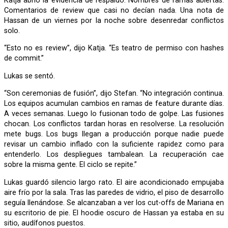
Katja abrió la evidencia de respaldo. Nombres de ramas abiertas.
Comentarios de review que casi no decían nada. Una nota de
Hassan de un viernes por la noche sobre desenredar conflictos
solo.
“Esto no es review”, dijo Katja. “Es teatro de permiso con hashes
de commit.”
Lukas se sentó.
“Son ceremonias de fusión”, dijo Stefan. “No integración continua.
Los equipos acumulan cambios en ramas de feature durante días.
A veces semanas. Luego lo fusionan todo de golpe. Las fusiones
chocan. Los conflictos tardan horas en resolverse. La resolución
mete bugs. Los bugs llegan a producción porque nadie puede
revisar un cambio inflado con la suficiente rapidez como para
entenderlo. Los despliegues tambalean. La recuperación cae
sobre la misma gente. El ciclo se repite.”
Lukas guardó silencio largo rato. El aire acondicionado empujaba
aire frío por la sala. Tras las paredes de vidrio, el piso de desarrollo
seguía llenándose. Se alcanzaban a ver los cut-offs de Mariana en
su escritorio de pie. El hoodie oscuro de Hassan ya estaba en su
sitio, audífonos puestos.