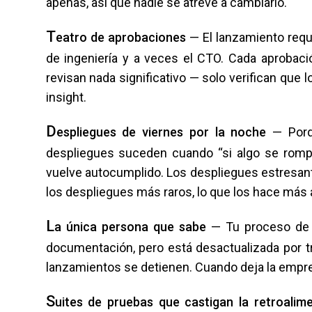
apenas, así que nadie se atreve a cambiarlo.
T
eatro de aprobaciones
— El lanzamiento requi
de ingeniería y a veces el CTO. Cada aprobaci
revisan nada significativo — solo verifican que
insight.
D
espliegues de viernes por la noche
— Porqu
despliegues suceden cuando “si algo se rompe
vuelve autocumplido. Los despliegues estresant
los despliegues más raros, lo que los hace más 
L
a única persona que sabe
— Tu proceso de d
documentación, pero está desactualizada por t
lanzamientos se detienen. Cuando deja la empre
S
uites de pruebas que castigan la retroalim