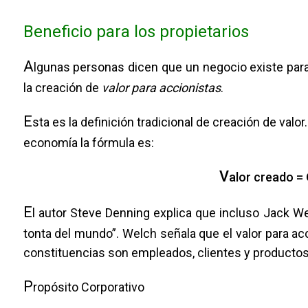
Beneficio para los propietarios
A
lgunas personas dicen que un negocio existe para
la creación de
valor para accionistas
.
E
sta es la definición tradicional de creación de valor
economía la fórmula es:
V
alor creado =
E
l autor Steve Denning explica que incluso Jack Wel
tonta del mundo”. Welch señala que el valor para a
constituencias son empleados, clientes y productos
P
ropósito Corporativo