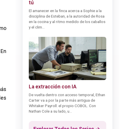
tú
El amanecer en la finca acerca a Sophie a la
disciplina de Esteban, a la autoridad de Rosa
en la cocina y al ritmo medido de los caballos
y el clim...
omo
 En
La extracción con IA
más
De vuelta dentro con acceso temporal, Ethan
les
Carter va a por la parte más antigua de
Whitaker Payroll: el propio COBOL. Con
Nathan Cole a su lado, u...
Explorar Todas las Series →